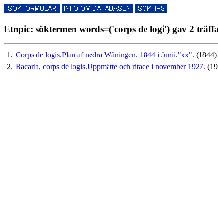
Etnpic: söktermen words=('corps de logi') gav 2 träff
1.
Corps de logis.Plan af nedra Wåningen. 1844 i Junii."xx".
(1844)
2.
Bacarla, corps de logis.Uppmätte och ritade i november 1927.
(19