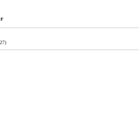
ar
27)