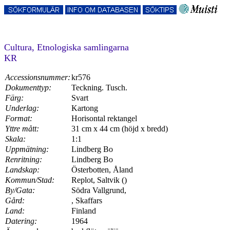
Cultura, Etnologiska samlingarna
KR
Accessionsnummer:
kr576
Dokumenttyp:
Teckning. Tusch.
Färg:
Svart
Underlag:
Kartong
Format:
Horisontal rektangel
Yttre mått:
31 cm x 44 cm (höjd x bredd)
Skala:
1:1
Uppmätning:
Lindberg Bo
Renritning:
Lindberg Bo
Landskap:
Österbotten, Åland
Kommun/Stad:
Replot, Saltvik ()
By/Gata:
Södra Vallgrund,
Gård:
, Skaffars
Land:
Finland
Datering:
1964