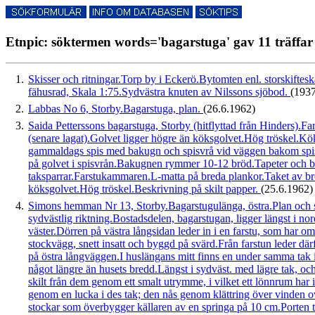
Etnpic: söktermen words='bagarstuga' gav 11 träffar
1.
Skisser och ritningar.Torp by i Eckerö.Bytomten enl. storskiftesk
fähusrad, Skala 1:75.Sydvästra knuten av Nilssons sjöbod.
(1937
2.
Labbas No 6, Storby.Bagarstuga, plan.
(26.6.1962)
3.
Saida Petterssons bagarstuga, Storby (hitflyttad från Hinders).
(senare lagat).Golvet ligger högre än köksgolvet.Hög tröskel.K
gammaldags spis med bakugn och spisvrå vid väggen bakom spisen.
på golvet i spisvrån.Bakugnen rymmer 10-12 bröd.Tapeter och bre
taksparrar.Farstukammaren.L-matta på breda plankor.Taket av br
köksgolvet.Hög tröskel.Beskrivning på skilt papper.
(25.6.1962)
4.
Simons hemman Nr 13, Storby.Bagarstugulänga, östra.Plan och s
sydvästlig riktning.Bostadsdelen, bagarstugan, ligger längst i nor
väster.Dörren på västra långsidan leder in i en farstu, som har 
stockvägg, snett insatt och byggd på svärd.Från farstun leder därfö
på östra långväggen.I huslängans mitt finns en under samma tak 
något längre än husets bredd.Längst i sydväst. med lägre tak, och
skilt från dem genom ett smalt utrymme, i vilket ett lönnrum har 
genom en lucka i des tak; den nås genom klättring över vinden ov
stockar som överbygger källaren av en springa på 10 cm.Porten til