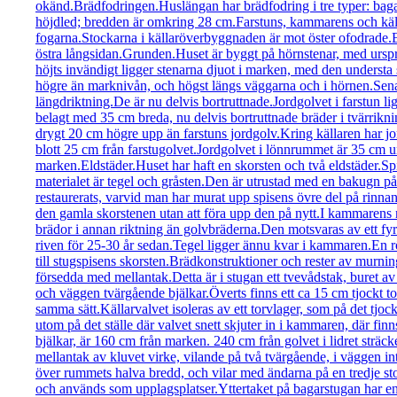
okänd.Brädfodringen.Huslängan har brädfodring i tre typer: bagar
höjdled; bredden är omkring 28 cm.Farstuns, kammarens och käl
fogarna.Stockarna i källaröverbyggnaden är mot öster ofodrade.B
östra långsidan.Grunden.Huset är byggt på hörnstenar, med urspr
höjts invändigt ligger stenarna djuot i marken, med den understa
högre än marknivån, och högst längs väggarna och i hörnen.Senar
längdriktning.De är nu delvis bortruttnade.Jordgolvet i farstun l
belagt med 35 cm breda, nu delvis bortruttnade bräder i tvärrikni
drygt 20 cm högre upp än farstuns jordgolv.Kring källaren har jord
blott 25 cm från farstugolvet.Jordgolvet i lönnrummet är 35 cm un
marken.Eldstäder.Huset har haft en skorsten och två eldstäder.Sp
materialet är tegel och gråsten.Den är utrustad med en bakugn på
restaurerats, varvid man har murat upp spisens övre del på rinnand
den gamla skorstenen utan att föra upp den på nytt.I kammarens no
brädor i annan riktning än golvbräderna.Den motsvaras av ett fyrka
riven för 25-30 år sedan.Tegel ligger ännu kvar i kammaren.En r
till stugspisens skorsten.Brädkonstruktioner och rester av mur
försedda med mellantak.Detta är i stugan ett tvevådstak, buret a
och väggen tvärgående bjälkar.Överts finns ett ca 15 cm tjockt to
samma sätt.Källarvalvet isoleras av ett torvlager, som på det tjock
utom på det ställe där valvet snett skjuter in i kammaren, där fi
bjälkar, är 160 cm från marken. 240 cm från golvet i lidret strä
mellantak av kluvet virke, vilande på två tvärgående, i väggen i
över rummets halva bredd, och vilar med ändarna på en tredje st
och används som upplagsplatser.Yttertaket på bagarstugan har enl