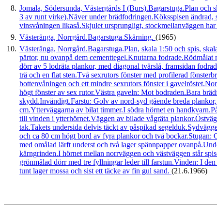
8.
Jomala, Södersunda, Västergårds I (Burs).Bagarstuga.Plan och skä
3 av runt virke).Näver under brädfodringen.Köksspisen ändrad, s
vinsvåningen likaså.Skjulet ursprungligt, stockmellanväggen har 
9.
Västeränga, Norrgård.Bagarstuga.Skärning.
(1965)
10.
Västeränga, Norrgård.Bagarstuga.Plan, skala 1:50 och spis, skala
pärtor, nu ovanpå dem cementtegel.Knutarna fodrade.Rödmålat me
dörr av 5 lodräta plankor, med diagonal tvärslå, framsidan fodra
trä och en flat sten.Två sexrutors fönster med profilerad fönster
bottenvåningen och ett mindre sexrutors fönster i gavelröstet.N
högt fönster av sex rutor.Västra gaveln: Mot bodraden.Bara brädfo
skydd.Invändigt.Farstu: Golv av nord-syd gående breda plankor,
cm.Ytterväggarna av bilat timmer.I södra hörnet en handkvarn.På 
till vinden i ytterhörnet.Väggen av bilade vågräta plankor.Östv
tak.Takets undersida delvis täckt av påspikad segelduk.Sydvägge
och ca 80 cm högt bord av fyra plankor och två bockar.Stugan: G
med omålad lärft underst och två lager spännpapper ovanpå.Under
kärngrinden.I hörnet mellan norrväggen och västväggen står spis
grönmålad dörr med tre fyllningar leder till farstun.Vinden: I den
tunt lager mossa och sist ett täcke av fin gul sand.
(21.6.1966)