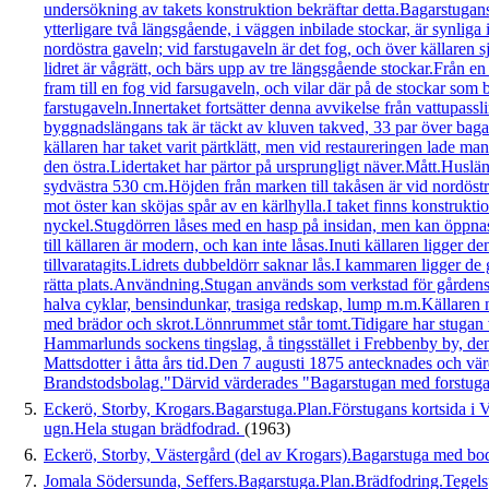
undersökning av takets konstruktion bekräftar detta.Bagarstuga
ytterligare två längsgående, i väggen inbilade stockar, är synlig
nordöstra gaveln; vid farstugaveln är det fog, och över källaren s
lidret är vågrätt, och bärs upp av tre längsgående stockar.Från en
fram till en fog vid farsugaveln, och vilar där på de stockar som
farstugaveln.Innertaket fortsätter denna avvikelse från vattupassl
byggnadslängans tak är täckt av kluven takved, 33 par över bagar
källaren har taket varit pärtklätt, men vid restaureringen lade m
den östra.Lidertaket har pärtor på ursprungligt näver.Mått.Husl
sydvästra 530 cm.Höjden från marken till takåsen är vid nordös
mot öster kan sköjas spår av en kärlhylla.I taket finns konstruk
nyckel.Stugdörren låses med en hasp på insidan, men kan öppna
till källaren är modern, och kan inte låsas.Inuti källaren ligge
tillvaratagits.Lidrets dubbeldörr saknar lås.I kammaren ligger de
rätta plats.Användning.Stugan används som verkstad för gårdens 
halva cyklar, bensindunkar, trasiga redskap, lump m.m.Källaren n
med brädor och skrot.Lönnrummet står tomt.Tidigare har stugan va
Hammarlunds sockens tingslag, å tingsstället i Frebbenby by, de
Mattsdotter i åtta års tid.Den 7 augusti 1875 antecknades och vä
Brandstodsbolag."Därvid värderades "Bagarstugan med forstug
5.
Eckerö, Storby, Krogars.Bagarstuga.Plan.Förstugans kortsida i V
ugn.Hela stugan brädfodrad.
(1963)
6.
Eckerö, Storby, Västergård (del av Krogars).Bagarstuga med bo
7.
Jomala Södersunda, Seffers.Bagarstuga.Plan.Brädfodring.Tegels