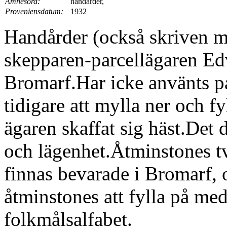
Ämnesord:
handårder,
Proveniensdatum:
1932
Handårder (också skriven m
skepparen-parcellägaren E
Bromarf.Har icke använts p
tidigare att mylla ner och f
ägaren skaffat sig häst.Det 
och lägenhet.Åtminstones t
finnas bevarade i Bromarf,
åtminstones att fylla på me
folkmålsalfabet.