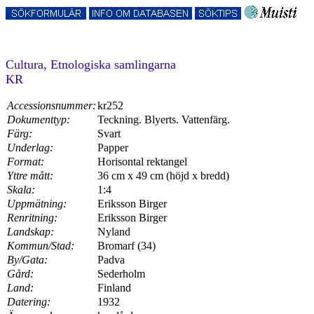
Cultura, Etnologiska samlingarna
KR
Accessionsnummer:
kr252
Dokumenttyp:
Teckning. Blyerts. Vattenfärg.
Färg:
Svart
Underlag:
Papper
Format:
Horisontal rektangel
Yttre mått:
36 cm x 49 cm (höjd x bredd)
Skala:
1:4
Uppmätning:
Eriksson Birger
Renritning:
Eriksson Birger
Landskap:
Nyland
Kommun/Stad:
Bromarf (34)
By/Gata:
Padva
Gård:
Sederholm
Land:
Finland
Datering:
1932