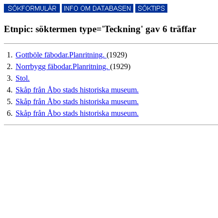
Etnpic: söktermen type='Teckning' gav 6 träffar
1.
Gottböle fäbodar.Planritning.
(1929)
2.
Norrbygg fäbodar.Planritning.
(1929)
3.
Stol.
4.
Skåp från Åbo stads historiska museum.
5.
Skåp från Åbo stads historiska museum.
6.
Skåp från Åbo stads historiska museum.