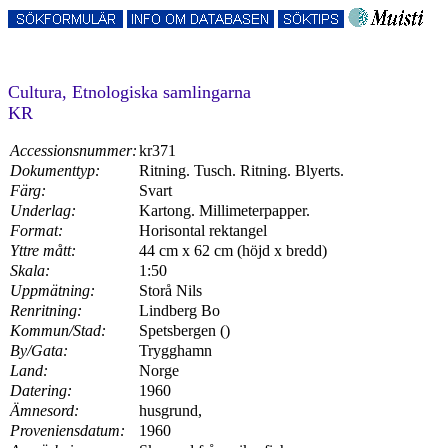
Cultura, Etnologiska samlingarna
KR
Accessionsnummer:
kr371
Dokumenttyp:
Ritning. Tusch. Ritning. Blyerts.
Färg:
Svart
Underlag:
Kartong. Millimeterpapper.
Format:
Horisontal rektangel
Yttre mått:
44 cm x 62 cm (höjd x bredd)
Skala:
1:50
Uppmätning:
Storå Nils
Renritning:
Lindberg Bo
Kommun/Stad:
Spetsbergen ()
By/Gata:
Trygghamn
Land:
Norge
Datering:
1960
Ämnesord:
husgrund,
Proveniensdatum:
1960