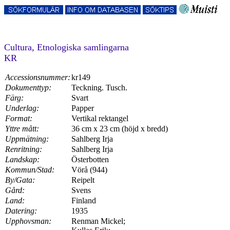
Cultura, Etnologiska samlingarna
KR
Accessionsnummer:
kr149
Dokumenttyp:
Teckning. Tusch.
Färg:
Svart
Underlag:
Papper
Format:
Vertikal rektangel
Yttre mått:
36 cm x 23 cm (höjd x bredd)
Uppmätning:
Sahlberg Irja
Renritning:
Sahlberg Irja
Landskap:
Österbotten
Kommun/Stad:
Vörå (944)
By/Gata:
Reipelt
Gård:
Svens
Land:
Finland
Datering:
1935
Upphovsman:
Renman Mickel;