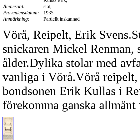
Kullas Erik;
Ämnesord:
stol,
Proveniensdatum:
1935
Anmärkning:
Partiellt inskannad
Vörå, Reipelt, Erik Svens.St
snickaren Mickel Renman, 
ålder.Dylika stolar med avf
vanliga i Vörå.Vörå reipelt,
bondsonen Erik Kullas i Re
förekomma ganska allmänt 