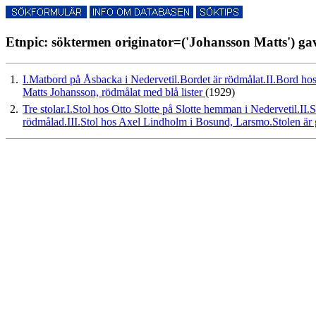
Etnpic: söktermen originator=('Johansson Matts') gav
1.
I.Matbord på Åsbacka i Nedervetil.Bordet är rödmålat.II.Bord ho
Matts Johansson, rödmålat med blå lister
(1929)
2.
Tre stolar.I.Stol hos Otto Slotte på Slotte hemman i Nedervetil.II
rödmålad.III.Stol hos Axel Lindholm i Bosund, Larsmo.Stolen är g