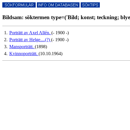
Bildsam: söktermen type=('Bild; konst; teckning; blyer
1.
Porträtt av Axel Allén.
(- 1900 -)
2.
Porträtt av Helge....(?)
(- 1900 -)
3.
Mansporträtt.
(1898)
4.
Kvinnoporträtt.
(10.10.1964)