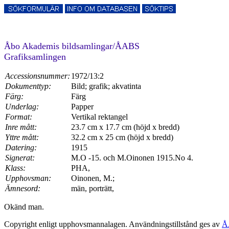
Åbo Akademis bildsamlingar/ÅABS
Grafiksamlingen
Accessionsnummer:
1972/13:2
Dokumenttyp:
Bild; grafik; akvatinta
Färg:
Färg
Underlag:
Papper
Format:
Vertikal rektangel
Inre mått:
23.7 cm x 17.7 cm (höjd x bredd)
Yttre mått:
32.2 cm x 25 cm (höjd x bredd)
Datering:
1915
Signerat:
M.O -15. och M.Oinonen 1915.No 4.
Klass:
PHA,
Upphovsman:
Oinonen, M.;
Ämnesord:
män, porträtt,
Okänd man.
Copyright enligt upphovsmannalagen. Användningstillstånd ges av
Å