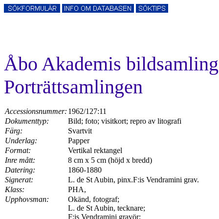
Åbo Akademis bildsamlin
Porträttsamlingen
Accessionsnummer:
1962/127:11
Dokumenttyp:
Bild; foto; visitkort; repro av litografi
Färg:
Svartvit
Underlag:
Papper
Format:
Vertikal rektangel
Inre mått:
8 cm x 5 cm (höjd x bredd)
Datering:
1860-1880
Signerat:
L. de St Aubin, pinx.F:is Vendramini grav.
Klass:
PHA,
Upphovsman:
Okänd, fotograf;
L. de St Aubin, tecknare;
F:is Vendramini gravör;