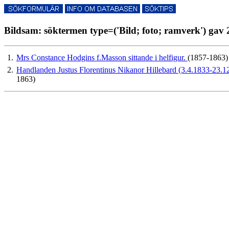
Bildsam: söktermen type=('Bild; foto; ramverk') gav 2
1.
Mrs Constance Hodgins f.Masson sittande i helfigur.
(1857-1863)
2.
Handlanden Justus Florentinus Nikanor Hillebard (3.4.1833-23.12.1
1863)