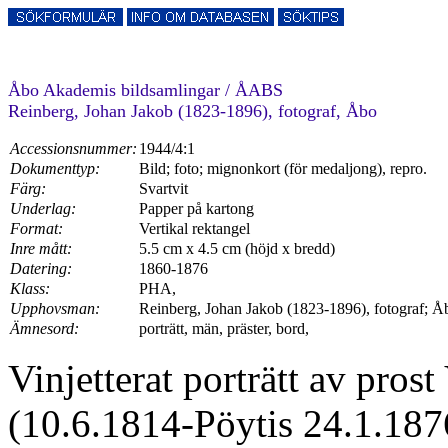
Åbo Akademis bildsamlingar / ÅABS
Reinberg, Johan Jakob (1823-1896), fotograf, Åbo
Accessionsnummer:
1944/4:1
Dokumenttyp:
Bild; foto; mignonkort (för medaljong), repro.
Färg:
Svartvit
Underlag:
Papper på kartong
Format:
Vertikal rektangel
Inre mått:
5.5 cm x 4.5 cm (höjd x bredd)
Datering:
1860-1876
Klass:
PHA,
Upphovsman:
Reinberg, Johan Jakob (1823-1896), fotograf; Å
Ämnesord:
porträtt, män, präster, bord,
Vinjetterat porträtt av pros
(10.6.1814-Pöytis 24.1.1876)