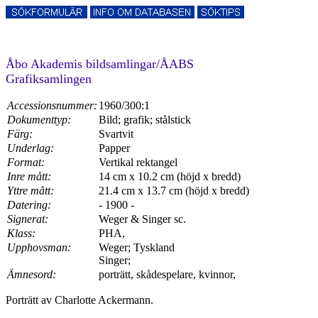
Åbo Akademis bildsamlingar/ÅABS
Grafiksamlingen
Accessionsnummer:
1960/300:1
Dokumenttyp:
Bild; grafik; stålstick
Färg:
Svartvit
Underlag:
Papper
Format:
Vertikal rektangel
Inre mått:
14 cm x 10.2 cm (höjd x bredd)
Yttre mått:
21.4 cm x 13.7 cm (höjd x bredd)
Datering:
- 1900 -
Signerat:
Weger & Singer sc.
Klass:
PHA,
Upphovsman:
Weger; Tyskland
Singer;
Ämnesord:
porträtt, skådespelare, kvinnor,
Porträtt av Charlotte Ackermann.