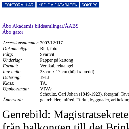
Åbo Akademis bildsamlingar/ÅABS
Åbo gator
Accessionsnummer:
2003/12:117
Dokumenttyp:
Bild, foto
Färg:
Svartvit
Underlag:
Papper på kartong
Format:
Vertikal, rektangel
Inre mått:
23 cm x 17 cm (höjd x bredd)
Datering:
1913
Klass:
TA,
Upphovsman:
VIVA;
Schoultz, Carl Johan (1849-1923), fotograf; Tav
Ämnesord:
genrebilder, julfred, Turku, byggnader, arkitektur,
Genrebild: Magistratsekrete
från balkongen till det Bri