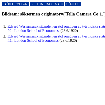
Bildsam: söktermen originator=('Tella Camera Co 1.')
1.
Edvard Westermarck sittande i en stol omgiven av två indiska statst
från London School of Economics.
(28.6.1920)
2.
Edvard Westermarck sittande i en stol omgiven av två indiska statst
från London School of Economics
(28.6.1920)