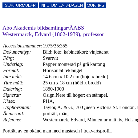
Åbo Akademis bildsamlingar/ÅABS
Westermarck, Edvard (1862-1939), professor
Accessionsnummer:
1975/35:355
Dokumenttyp:
Bild; foto; kabinettkort; vinjetterat
Färg:
Svartvit
Underlag:
Papper monterad på grå kartong
Format:
Horisontal rektangel
Inre mått:
14.6 cm x 10.2 cm (höjd x bredd)
Yttre mått:
25 cm x 18 cm (höjd x bredd)
Datering:
1850-1900
Signerat:
Osign.Nere till höger: en stämpel.
Klass:
PHA,
Upphovsman:
Taylor, A. & G.; 70 Queen Victoria St. London,
Ämnesord:
porträtt, män,
Referens:
Westermarck, Edvard, Minnen ur mitt liv, Helsing
Porträtt av en okänd man med mustasch i trekvartsprofil.