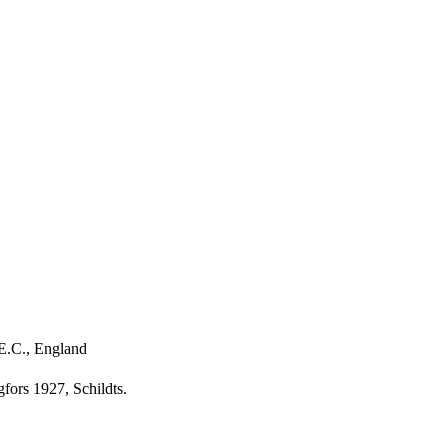
 E.C., England
fors 1927, Schildts.