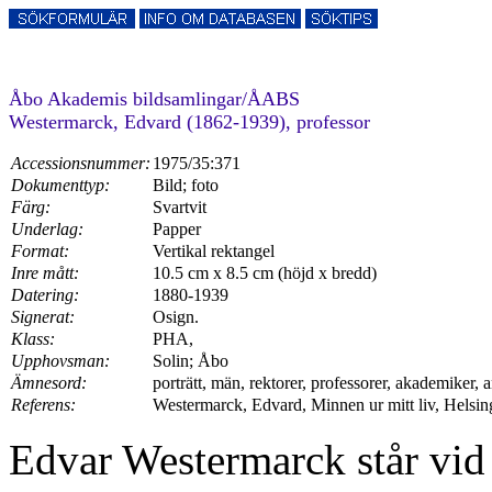
Åbo Akademis bildsamlingar/ÅABS
Westermarck, Edvard (1862-1939), professor
Accessionsnummer:
1975/35:371
Dokumenttyp:
Bild; foto
Färg:
Svartvit
Underlag:
Papper
Format:
Vertikal rektangel
Inre mått:
10.5 cm x 8.5 cm (höjd x bredd)
Datering:
1880-1939
Signerat:
Osign.
Klass:
PHA,
Upphovsman:
Solin; Åbo
Ämnesord:
porträtt, män, rektorer, professorer, akademiker, an
Referens:
Westermarck, Edvard, Minnen ur mitt liv, Helsing
Edvar Westermarck står vid