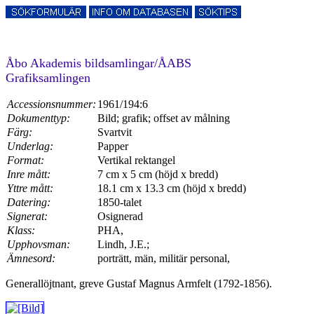
Åbo Akademis bildsamlingar/ÅABS
Grafiksamlingen
Accessionsnummer:
1961/194:6
Dokumenttyp:
Bild; grafik; offset av målning
Färg:
Svartvit
Underlag:
Papper
Format:
Vertikal rektangel
Inre mått:
7 cm x 5 cm (höjd x bredd)
Yttre mått:
18.1 cm x 13.3 cm (höjd x bredd)
Datering:
1850-talet
Signerat:
Osignerad
Klass:
PHA,
Upphovsman:
Lindh, J.E.;
Ämnesord:
porträtt, män, militär personal,
Generallöjtnant, greve Gustaf Magnus Armfelt (1792-1856).