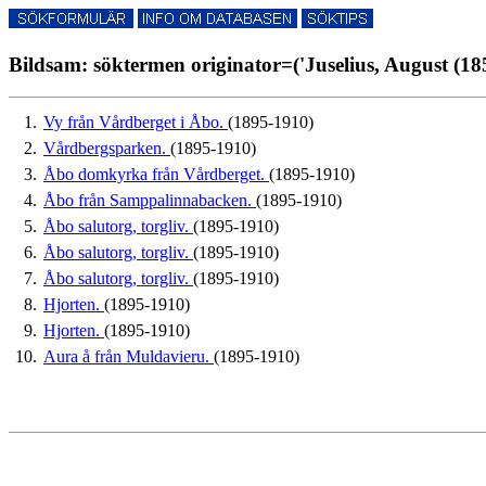
Bildsam: söktermen originator=('Juselius, August (18
1.
Vy från Vårdberget i Åbo.
(1895-1910)
2.
Vårdbergsparken.
(1895-1910)
3.
Åbo domkyrka från Vårdberget.
(1895-1910)
4.
Åbo från Samppalinnabacken.
(1895-1910)
5.
Åbo salutorg, torgliv.
(1895-1910)
6.
Åbo salutorg, torgliv.
(1895-1910)
7.
Åbo salutorg, torgliv.
(1895-1910)
8.
Hjorten.
(1895-1910)
9.
Hjorten.
(1895-1910)
10.
Aura å från Muldavieru.
(1895-1910)