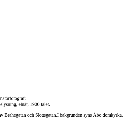
matörfotograf;
elysning, elnät, 1900-talet,
 av Brahegatan och Slottsgatan.I bakgrunden syns Åbo domkyrka.