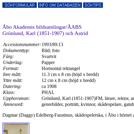
Åbo Akademis bildsamlingar/ÅABS
Grönlund, Karl (1851-1907) och Astrid
Accessionsnummer:
1993/89:13
Dokumenttyp:
Bild; foto
Färg:
Svartvit
Underlag:
Papper
Format:
Horisontal rektangel
Inre mått:
11.3 cm x 8 cm (höjd x bredd)
Yttre mått:
12 cm x 8 cm (höjd x bredd)
Datering:
ca 1908
Klass:
PHAI,
Upphovsman:
Grönlund, Karl (1851-1907)FM, lärare, rektor, a
Ämnesord:
genrebilder, porträtt, kvinnor, skådespelare, gatub
Dagmar (Daggy) Edelberg-Faustinus, skådespelerska, i Åbo i hörnet