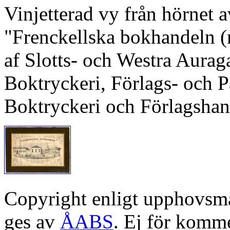
Vinjetterad vy från hörnet 
"Frenckellska bokhandeln (
af Slotts- och Westra Aurag
Boktryckeri, Förlags- och 
Boktryckeri och Förlagshand
Copyright enligt upphovsm
ges av
ÅABS
. Ej för komme