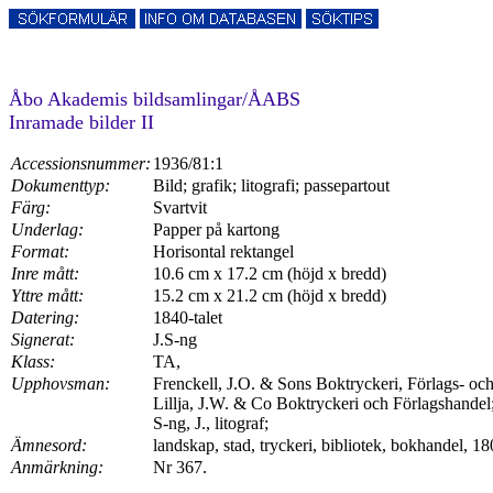
Åbo Akademis bildsamlingar/ÅABS
Inramade bilder II
Accessionsnummer:
1936/81:1
Dokumenttyp:
Bild; grafik; litografi; passepartout
Färg:
Svartvit
Underlag:
Papper på kartong
Format:
Horisontal rektangel
Inre mått:
10.6 cm x 17.2 cm (höjd x bredd)
Yttre mått:
15.2 cm x 21.2 cm (höjd x bredd)
Datering:
1840-talet
Signerat:
J.S-ng
Klass:
TA,
Upphovsman:
Frenckell, J.O. & Sons Boktryckeri, Förlags- oc
Lillja, J.W. & Co Boktryckeri och Förlagshandel
S-ng, J., litograf;
Ämnesord:
landskap, stad, tryckeri, bibliotek, bokhandel, 180
Anmärkning:
Nr 367.