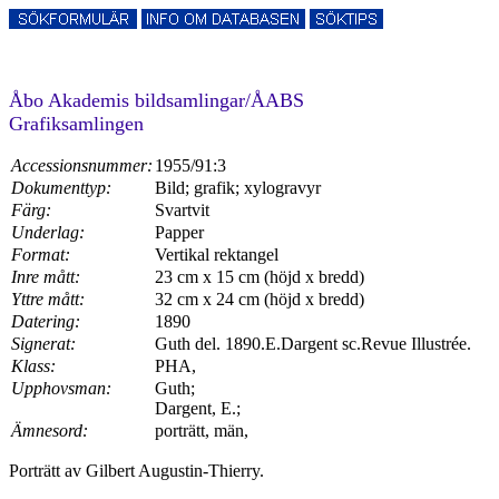
Åbo Akademis bildsamlingar/ÅABS
Grafiksamlingen
Accessionsnummer:
1955/91:3
Dokumenttyp:
Bild; grafik; xylogravyr
Färg:
Svartvit
Underlag:
Papper
Format:
Vertikal rektangel
Inre mått:
23 cm x 15 cm (höjd x bredd)
Yttre mått:
32 cm x 24 cm (höjd x bredd)
Datering:
1890
Signerat:
Guth del. 1890.E.Dargent sc.Revue Illustrée.
Klass:
PHA,
Upphovsman:
Guth;
Dargent, E.;
Ämnesord:
porträtt, män,
Porträtt av Gilbert Augustin-Thierry.