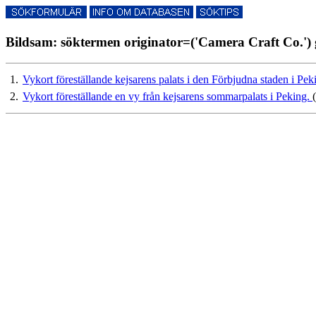
Bildsam: söktermen originator=('Camera Craft Co.') 
1.
Vykort föreställande kejsarens palats i den Förbjudna staden i Pek
2.
Vykort föreställande en vy från kejsarens sommarpalats i Peking.