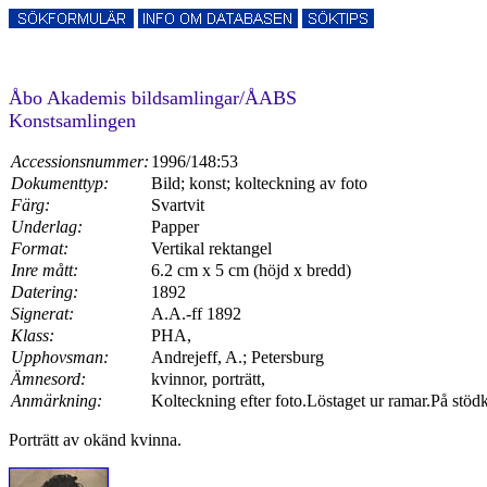
Åbo Akademis bildsamlingar/ÅABS
Konstsamlingen
Accessionsnummer:
1996/148:53
Dokumenttyp:
Bild; konst; kolteckning av foto
Färg:
Svartvit
Underlag:
Papper
Format:
Vertikal rektangel
Inre mått:
6.2 cm x 5 cm (höjd x bredd)
Datering:
1892
Signerat:
A.A.-ff 1892
Klass:
PHA,
Upphovsman:
Andrejeff, A.; Petersburg
Ämnesord:
kvinnor, porträtt,
Anmärkning:
Kolteckning efter foto.Löstaget ur ramar.På st
Porträtt av okänd kvinna.