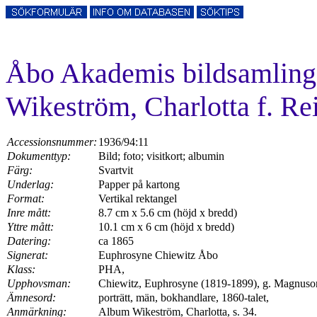
Åbo Akademis bildsamlin
Wikeström, Charlotta f. Re
Accessionsnummer:
1936/94:11
Dokumenttyp:
Bild; foto; visitkort; albumin
Färg:
Svartvit
Underlag:
Papper på kartong
Format:
Vertikal rektangel
Inre mått:
8.7 cm x 5.6 cm (höjd x bredd)
Yttre mått:
10.1 cm x 6 cm (höjd x bredd)
Datering:
ca 1865
Signerat:
Euphrosyne Chiewitz Åbo
Klass:
PHA,
Upphovsman:
Chiewitz, Euphrosyne (1819-1899), g. Magnuson,
Ämnesord:
porträtt, män, bokhandlare, 1860-talet,
Anmärkning:
Album Wikeström, Charlotta, s. 34.