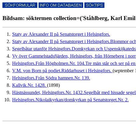
Bildsam: söktermen collection=('Ståhlberg, Karl Emil 
1.
Staty av Alexander II på Senatstorget i Helsingfors.
2.
Staty av Alexander II på Senatstorget i Helsingfors.Blommor och
3.
Segelbåtar utanför Helsingfors.Domkyrkan och Uspenskijkatedra
4.
Vy över Gammelstadsfjärden, Helsingfors, från Hörneberg i norr t
5.
Helsingfors.Från Högholmen.Nr. 104.Tre män står och ser på en 
6.
V.M. von Born på podiet.Riddarhuset i Helsingfors.
(september 
7.
Helsingfors.Från Södra hamnen.Nr. 139.
8.
Kallvik.Nr. 1428.
(1898)
9.
Hästnässundet, Helsingfors.Nr. 1432.Segelbåt med hissade sege
10.
Helsingfors.Nikolaikyrkan/domkyrkan på Senatstorget.Nr. 2.