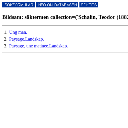
Bildsam: söktermen collection=('Schalin, Teodor (188
1.
Ung man.
2.
Paysage.Landskap.
3.
Paysage, une matinee.Landskap.