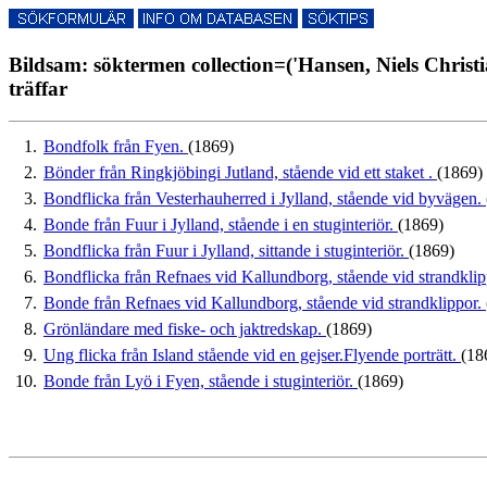
Bildsam: söktermen collection=('Hansen, Niels Chris
träffar
1.
Bondfolk från Fyen.
(1869)
2.
Bönder från Ringkjöbingi Jutland, stående vid ett staket .
(1869)
3.
Bondflicka från Vesterhauherred i Jylland, stående vid byvägen.
4.
Bonde från Fuur i Jylland, stående i en stuginteriör.
(1869)
5.
Bondflicka från Fuur i Jylland, sittande i stuginteriör.
(1869)
6.
Bondflicka från Refnaes vid Kallundborg, stående vid strandkli
7.
Bonde från Refnaes vid Kallundborg, stående vid strandklippor.
8.
Grönländare med fiske- och jaktredskap.
(1869)
9.
Ung flicka från Island stående vid en gejser.Flyende porträtt.
(18
10.
Bonde från Lyö i Fyen, stående i stuginteriör.
(1869)