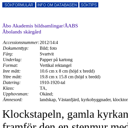
Åbo Akademis bildsamlingar/ÅABS
Åbolands skärgård
Accessionsnummer:
2012/14:4
Dokumenttyp:
Bild; foto
Färg:
Svartvit
Underlag:
Papper på kartong
Format:
Vertikal rektangel
Inre mått:
10.6 cm x 8 cm (höjd x bredd)
Yttre mått:
19.8 cm x 15.8 cm (höjd x bredd)
Datering:
1910-1920-tal
Klass:
TA,
Upphovsman:
Okänd;
Ämnesord:
landskap, Västanfjärd, kyrkobyggnader, klocktorn
Klockstapeln, gamla kyrkan,
framför den en stenmur med