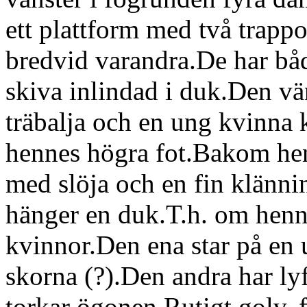
ett plattform med två trappo
bredvid varandra.De har bå
skiva inlindad i duk.Den vän
träbalja och en ung kvinna k
hennes högra fot.Bakom henn
med slöja och en fin klänni
hänger en duk.T.h. om henne
kvinnor.Den ena star på en 
skorna (?).Den andra har lyf
torkar ögonen.Rutigt golv,