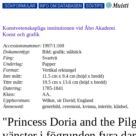
Konstvetenskapliga institutionen vid Åbo Akademi
Konst och grafik
Accessionsnummer:
1997/1:169
Dokumenttyp:
Bild; grafik; stålstick
Färg:
Svartvit
Underlag:
Papper
Format:
Vertikal rektangel
Inre mått:
11.5 cm x 9.4 cm (höjd x bredd)
Yttre mått:
19.5 cm x 13.6 cm (höjd x bredd)
Datering:
1785-1841
Klass:
AA,
Upphovsman:
Wilkie, sir David; England
Ämnesord:
genrebild, ceremoni, kvinna, interiör, klädsel,
"Princess Doria and the Pilg
vänster i fögrunden fyra da