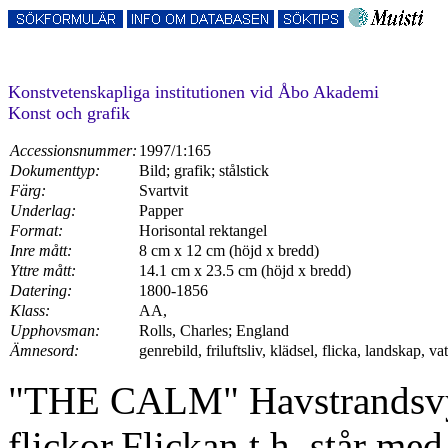
Konstvetenskapliga institutionen vid Åbo Akademi
Konst och grafik
Accessionsnummer:
1997/1:165
Dokumenttyp:
Bild; grafik; stålstick
Färg:
Svartvit
Underlag:
Papper
Format:
Horisontal rektangel
Inre mått:
8 cm x 12 cm (höjd x bredd)
Yttre mått:
14.1 cm x 23.5 cm (höjd x bredd)
Datering:
1800-1856
Klass:
AA,
Upphovsman:
Rolls, Charles; England
Ämnesord:
genrebild, friluftsliv, klädsel, flicka, landskap, va
"THE CALM" Havstrandsvy.L
flickor.Flickan t.h. står med