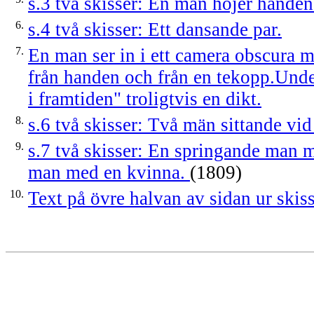
s.3 två skisser: En man höjer hande
6.
s.4 två skisser: Ett dansande par.
7.
En man ser in i ett camera obscura
från handen och från en tekopp.Unde
i framtiden" troligtvis en dikt.
8.
s.6 två skisser: Två män sittande vi
9.
s.7 två skisser: En springande man
man med en kvinna.
(1809)
10.
Text på övre halvan av sidan ur ski