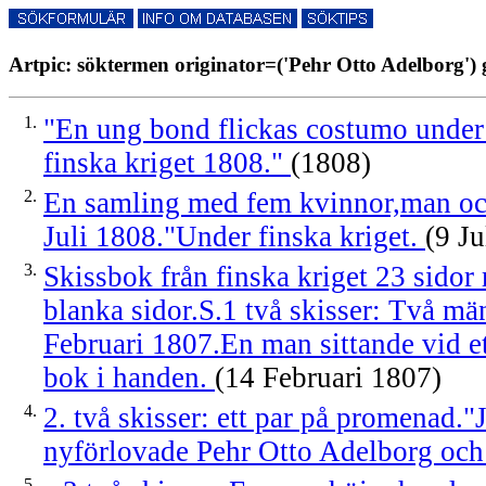
Artpic: söktermen originator=('Pehr Otto Adelborg') 
1.
"En ung bond flickas costumo under k
finska kriget 1808."
(1808)
2.
En samling med fem kvinnor,man oc
Juli 1808."Under finska kriget.
(9 Ju
3.
Skissbok från finska kriget 23 sidor
blanka sidor.S.1 två skisser: Två mä
Februari 1807.En man sittande vid e
bok i handen.
(14 Februari 1807)
4.
2. två skisser: ett par på promenad."
nyförlovade Pehr Otto Adelborg oc
5.