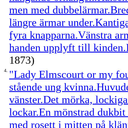
men med dubbelärmar.Bred
längre ärmar under.Kantig
fyra knapparna.Vänstra arm
handen upplyft till kinden
1873)
4.
"Lady Elmscourt or my fou
stående ung kvinna.Huvudet i
vänster.Det mörka, lockiga
lockar.En mönstrad dukbit 
med rosett i mitten på kl