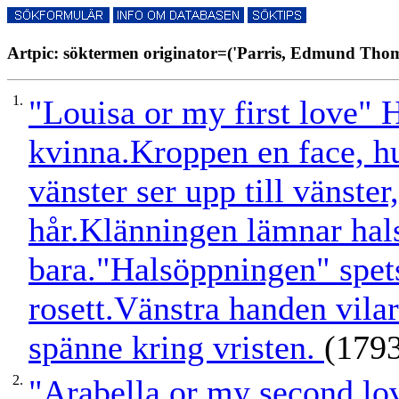
Artpic: söktermen originator=('Parris, Edmund Thoma
1.
"Louisa or my first love" H
kvinna.Kroppen en face, huv
vänster ser upp till vänster
hår.Klänningen lämnar hal
bara."Halsöppningen" spets
rosett.Vänstra handen vila
spänne kring vristen.
(179
2.
"Arabella or my second lov