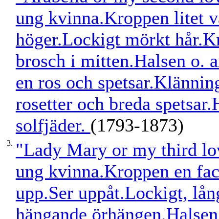
ung kvinna.Kroppen litet vän
höger.Lockigt mörkt hår.Kr
brosch i mitten.Halsen o. 
en ros och spetsar.Klänni
rosetter och breda spetsar.
solfjäder.
(1793-1873)
3.
"Lady Mary or my third lov
ung kvinna.Kroppen en face
upp.Ser uppåt.Lockigt, lån
hängande örhängen.Halsen 