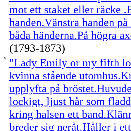
mot ett staket eller räcke
handen.Vänstra handen på
båda händerna.På högra ax
(1793-1873)
5.
"Lady Emily or my fifth lo
kvinna stående utomhus.Kr
upplyfta på bröstet.Huvudet 
lockigt, ljust hår som fla
kring halsen ett band.Kl
breder sig neråt.Håller i e