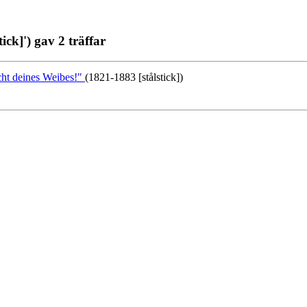
ick]') gav 2 träffar
ucht deines Weibes!"
(1821-1883 [stålstick])