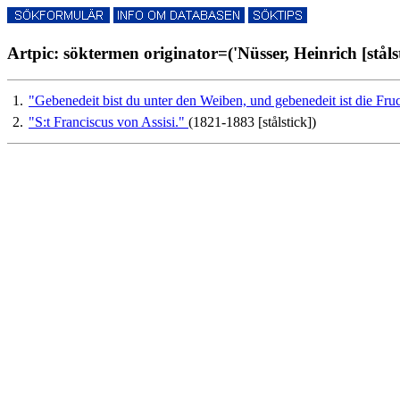
Artpic: söktermen originator=('Nüsser, Heinrich [stålst
1.
"Gebenedeit bist du unter den Weiben, und gebenedeit ist die Fr
2.
"S:t Franciscus von Assisi."
(1821-1883 [stålstick])