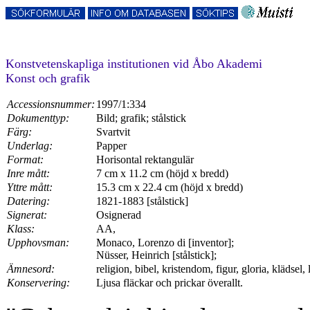
Konstvetenskapliga institutionen vid Åbo Akademi
Konst och grafik
Accessionsnummer:
1997/1:334
Dokumenttyp:
Bild; grafik; stålstick
Färg:
Svartvit
Underlag:
Papper
Format:
Horisontal rektangulär
Inre mått:
7 cm x 11.2 cm (höjd x bredd)
Yttre mått:
15.3 cm x 22.4 cm (höjd x bredd)
Datering:
1821-1883 [stålstick]
Signerat:
Osignerad
Klass:
AA,
Upphovsman:
Monaco, Lorenzo di [inventor];
Nüsser, Heinrich [stålstick];
Ämnesord:
religion, bibel, kristendom, figur, gloria, klädsel
Konservering:
Ljusa fläckar och prickar överallt.