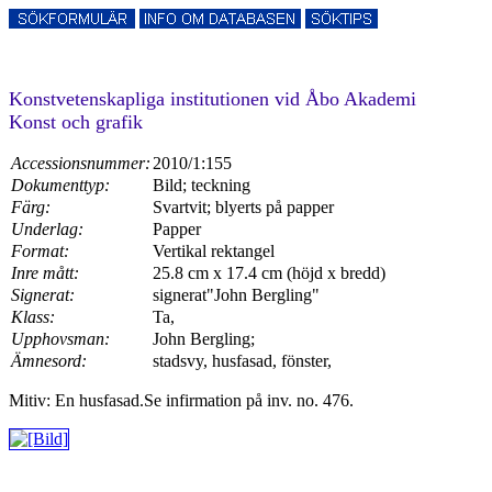
Konstvetenskapliga institutionen vid Åbo Akademi
Konst och grafik
Accessionsnummer:
2010/1:155
Dokumenttyp:
Bild; teckning
Färg:
Svartvit; blyerts på papper
Underlag:
Papper
Format:
Vertikal rektangel
Inre mått:
25.8 cm x 17.4 cm (höjd x bredd)
Signerat:
signerat"John Bergling"
Klass:
Ta,
Upphovsman:
John Bergling;
Ämnesord:
stadsvy, husfasad, fönster,
Mitiv: En husfasad.Se infirmation på inv. no. 476.