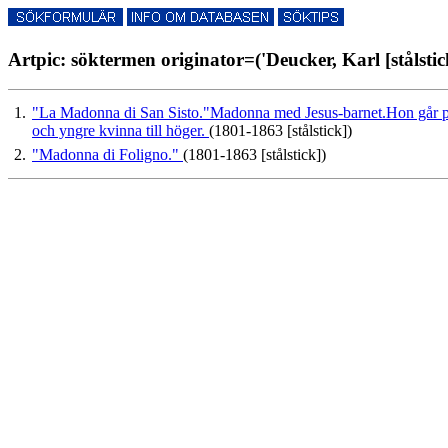
Artpic: söktermen originator=('Deucker, Karl [stålstick
1.
"La Madonna di San Sisto."Madonna med Jesus-barnet.Hon går på e
och yngre kvinna till höger.
(1801-1863 [stålstick])
2.
"Madonna di Foligno."
(1801-1863 [stålstick])