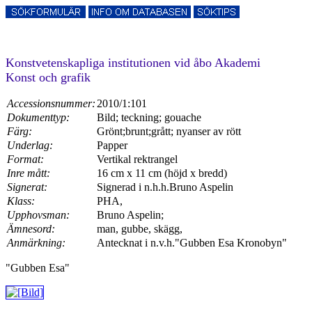
Konstvetenskapliga institutionen vid åbo Akademi
Konst och grafik
Accessionsnummer:
2010/1:101
Dokumenttyp:
Bild; teckning; gouache
Färg:
Grönt;brunt;grått; nyanser av rött
Underlag:
Papper
Format:
Vertikal rektrangel
Inre mått:
16 cm x 11 cm (höjd x bredd)
Signerat:
Signerad i n.h.h.Bruno Aspelin
Klass:
PHA,
Upphovsman:
Bruno Aspelin;
Ämnesord:
man, gubbe, skägg,
Anmärkning:
Antecknat i n.v.h."Gubben Esa Kronobyn"
"Gubben Esa"