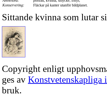
Ämnesord:
porträtt, kvinna, smycke, frisyr,
Konservering:
Fläckar på kanter utanför bildplanet.
Sittande kvinna som lutar s
Copyright enligt upphovsm
ges av
Konstvetenskapliga i
bruk.