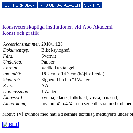
Konstvetenskapliga institutionen vid Åbo Akademi
Konst och grafik
Accessionsnummer:
2010/1:128
Dokumenttyp:
Bils; ksylografi
Färg:
Svartvit
Underlag:
Papper
Format:
Vertikal rektangel
Inre mått:
18.2 cm x 14.3 cm (höjd x bredd)
Signerat:
Signerad i n.h.h "J.Watter"
Klass:
AA,
Upphovsman:
J.Watter;
Ämnesord:
kvinna, klädel, folkdräkt, väska, parasoll,
Anmärkning:
Inv. no. 455-474 är en serie illustrationsblad m
Motiv: Två kvinnor med hatt.Ett sernare texttilläg medblyerts under 