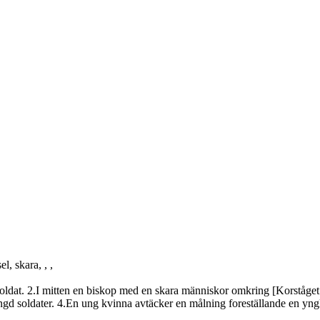
l, skara, , ,
soldat. 2.I mitten en biskop med en skara människor omkring [Korståget 
d soldater. 4.En ung kvinna avtäcker en målning foreställande en yng