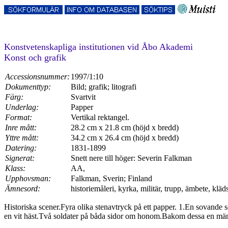
Konstvetenskapliga institutionen vid Åbo Akademi
Konst och grafik
Accessionsnummer:
1997/1:10
Dokumenttyp:
Bild; grafik; litografi
Färg:
Svartvit
Underlag:
Papper
Format:
Vertikal rektangel.
Inre mått:
28.2 cm x 21.8 cm (höjd x bredd)
Yttre mått:
34.2 cm x 26.4 cm (höjd x bredd)
Datering:
1831-1899
Signerat:
Snett nere till höger: Severin Falkman
Klass:
AA,
Upphovsman:
Falkman, Sverin; Finland
Ämnesord:
historiemåleri, kyrka, militär, trupp, ämbete, klädse
Historiska scener.Fyra olika stenavtryck på ett papper. 1.En sovande 
en vit häst.Två soldater på båda sidor om honom.Bakom dessa en mäng