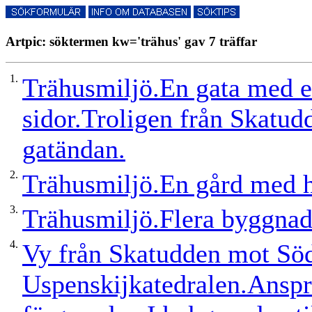
Artpic: söktermen kw='trähus' gav 7 träffar
1.
Trähusmiljö.En gata med e
sidor.Troligen från Skatud
gatändan.
2.
Trähusmiljö.En gård med h
3.
Trähusmiljö.Flera byggnade
4.
Vy från Skatudden mot Sö
Uspenskijkatedralen.Anspr