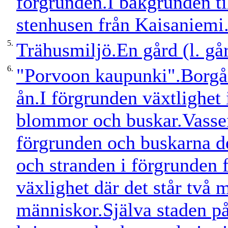
förgrunden.I bakgrunden ti
stenhusen från Kaisaniemi
5.
Trähusmiljö.En gård (l. går
6.
"Porvoon kaupunki".Borgå s
ån.I förgrunden växtlighet i
blommor och buskar.Vasse
förgrunden och buskarna d
och stranden i förgrunden f
växlighet där det står två 
människor.Själva staden på