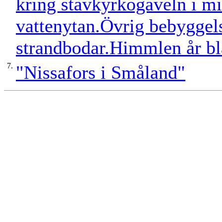
kring stavkyrkogaveln i mi
vattenytan.Övrig bebyggel
strandbodar.Himmlen år bl
7.
"Nissafors i Småland"