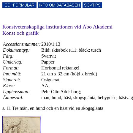
Konstvetenskapliga institutionen vid Åbo Akademi
Konst och grafik
Accessionsnummer:
2010/1:13
Dokumenttyp:
Bild; skissbok s.11; bläck; tusch
Färg:
Svartvit
Underlag:
Papper
Format:
Horisontal rektangel
Inre mått:
21 cm x 32 cm (höjd x bredd)
Signerat:
Osignerat
Klass:
AA,
Upphovsman:
Pehr Otto Adelsborg;
Ämnesord:
man, hund, häst, skogsglänta, bebygelse, hästvag
s. 11 Tre män, en hund och en häst vid en skogsglänta