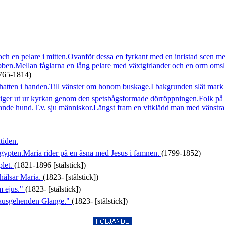
ch en pelare i mitten.Ovanför dessa en fyrkant med en inristad scen me
äbben.Mellan fåglarna en lång pelare med växtgirlander och en orm om
765-1814)
d hatten i handen.Till vänster om honom buskage.I bakgrunden slät mark
er ut ur kyrkan genom den spetsbågsformade dörröppningen.Folk på b
tande hund.T.v. sju människor.Längst fram en vitklädd man med vänstra f
tiden.
 Egypten.Maria rider på en åsna med Jesus i famnen.
(1799-1852)
plet.
(1821-1896 [stålstick])
 hälsar Maria.
(1823- [stålstick])
m ejus."
(1823- [stålstick])
 ausgehenden Glange."
(1823- [stålstick])