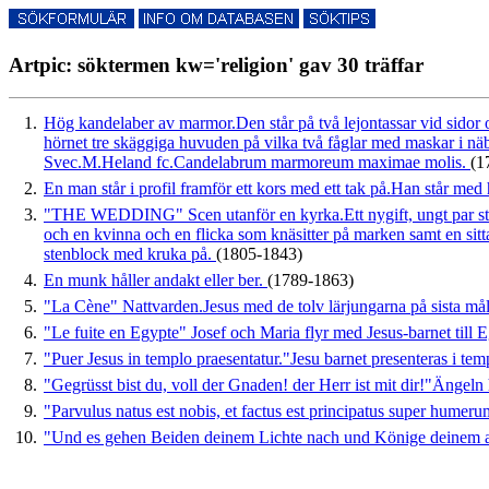
Artpic: söktermen kw='religion' gav 30 träffar
1.
Hög kandelaber av marmor.Den står på två lejontassar vid sidor o
hörnet tre skäggiga huvuden på vilka två fåglar med maskar i n
Svec.M.Heland fc.Candelabrum marmoreum maximae molis.
(1
2.
En man står i profil framför ett kors med ett tak på.Han står me
3.
"THE WEDDING" Scen utanför en kyrka.Ett nygift, ungt par stig
och en kvinna och en flicka som knäsitter på marken samt en sit
stenblock med kruka på.
(1805-1843)
4.
En munk håller andakt eller ber.
(1789-1863)
5.
"La Cène" Nattvarden.Jesus med de tolv lärjungarna på sista mål
6.
"Le fuite en Egypte" Josef och Maria flyr med Jesus-barnet till
7.
"Puer Jesus in templo praesentatur."Jesu barnet presenteras i tem
8.
"Gegrüsst bist du, voll der Gnaden! der Herr ist mit dir!"Ängeln
9.
"Parvulus natus est nobis, et factus est principatus super humeru
10.
"Und es gehen Beiden deinem Lichte nach und Könige deinem