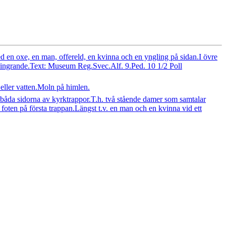
d en oxe, en man, offereld, en kvinna och en yngling på sidan.I övre
slingrande.Text: Museum Reg.Svec.Alf. 9.Ped. 10 1/2 Poll
 eller vatten.Moln på himlen.
åda sidorna av kyrktrappor.T.h. två stående damer som samtalar
oten på första trappan.Längst t.v. en man och en kvinna vid ett