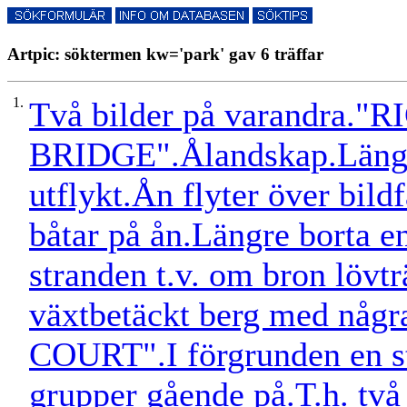
Artpic: söktermen kw='park' gav 6 träffar
1.
Två bilder på varandra
BRIDGE".Ålandskap.Längst
utflykt.Ån flyter över bild
båtar på ån.Längre borta e
stranden t.v. om bron lövt
växtbetäckt berg med nå
COURT".I förgrunden en s
grupper gående på.T.h. två 