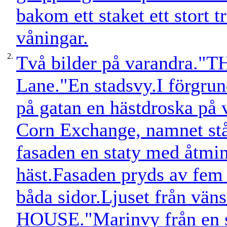
bakom ett staket ett stort t
våningar.
2.
Två bilder på varandra
Lane."En stadsvy.I förgru
på gatan en hästdroska på v
Corn Exchange, namnet stå
fasaden en staty med åtmin
häst.Fasaden pryds av fem
båda sidor.Ljuset från v
HOUSE."Marinvy från en s