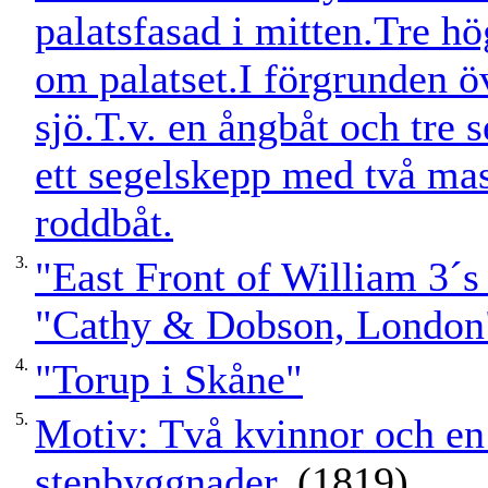
palatsfasad i mitten.Tre hö
om palatset.I förgrunden öv
sjö.T.v. en ångbåt och tre 
ett segelskepp med två mas
roddbåt.
3.
"East Front of William 3´s 
"Cathy & Dobson, London
4.
"Torup i Skåne"
5.
Motiv: Två kvinnor och en
stenbyggnader.
(1819)