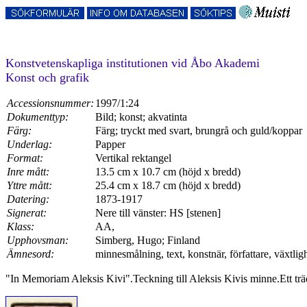
Konstvetenskapliga institutionen vid Åbo Akademi
Konst och grafik
Accessionsnummer:
1997/1:24
Dokumenttyp:
Bild; konst; akvatinta
Färg:
Färg; tryckt med svart, brungrå och guld/koppar
Underlag:
Papper
Format:
Vertikal rektangel
Inre mått:
13.5 cm x 10.7 cm (höjd x bredd)
Yttre mått:
25.4 cm x 18.7 cm (höjd x bredd)
Datering:
1873-1917
Signerat:
Nere till vänster: HS [stenen]
Klass:
AA,
Upphovsman:
Simberg, Hugo; Finland
Ämnesord:
minnesmålning, text, konstnär, författare, växtlighe
"In Memoriam Aleksis Kivi".Teckning till Aleksis Kivis minne.Ett träd