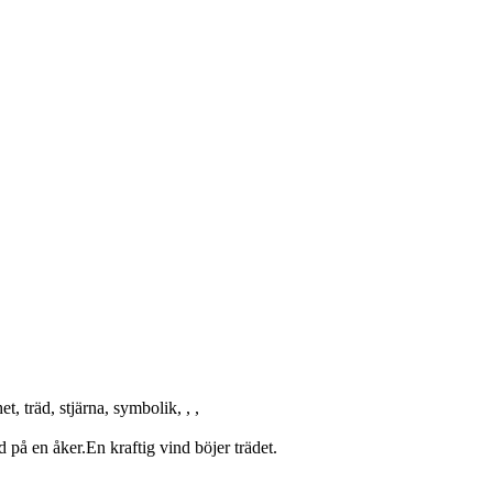
t, träd, stjärna, symbolik, , ,
 på en åker.En kraftig vind böjer trädet.