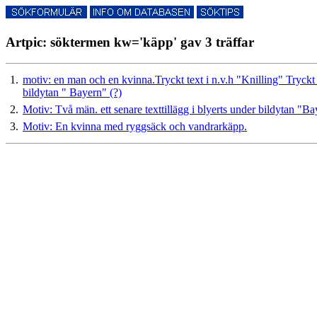
Artpic: söktermen kw='käpp' gav 3 träffar
1.
motiv: en man och en kvinna.Tryckt text i n.v.h "Knilling" Tryckt 
bildytan " Bayern" (?)
2.
Motiv: Två män. ett senare texttillägg i blyerts under bildytan "B
3.
Motiv: En kvinna med ryggsäck och vandrarkäpp.