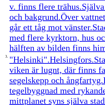
v. finns flere trähus.Själv
och bakgrund.Över vattnet 
går ett tåg mot vänster.St
med flere kyrktorn, hus oc
hälften av bilden finns h
3.
"Helsinki".Helsingfors.St
viken är lugnt, där finns fa
segelskepp och ångfartyg.
tegelbyggnad med rykande 
mittplanet syns själva sta