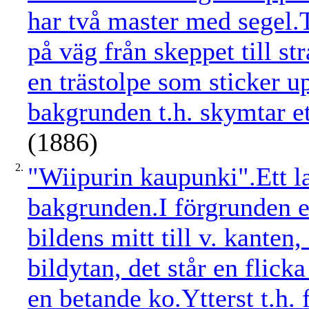
har två master med segel.T
på väg från skeppet till s
en trästolpe som sticker up
bakgrunden t.h. skymtar et
(1886)
2.
"Wiipurin kaupunki".Ett l
bakgrunden.I förgrunden et
bildens mitt till v. kanten
bildytan, det står en flick
en betande ko.Ytterst t.h. 