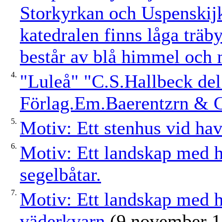
Storkyrkan och Uspenskijk
katedralen finns låga träb
består av blå himmel och
4.
"Luleå" "C.S.Hallbeck del
Förlag.Em.Baerentzrn & Co
5.
Motiv: Ett stenhus vid hav
6.
Motiv: Ett landskap med ha
segelbåtar.
7.
Motiv: Ett landskap med h
väderkvarn
(9 november 1