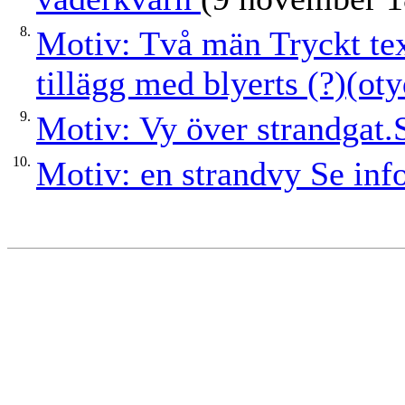
8.
Motiv: Två män Tryckt tex
tillägg med blyerts (?)(oty
9.
Motiv: Vy över strandgat.S
10.
Motiv: en strandvy Se inf