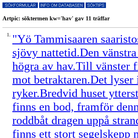
Artpic: söktermen kw='hav' gav 11 träffar
1.
"Yö Tammisaaren saaristos
sjövy nattetid.Den vänstra
högra av hav.Till vänster 
mot betraktaren.Det lyser 
ryker.Bredvid huset ytterst
finns en bod, framför denn
roddbåt dragen uppå stra
finns ett stort segelskepp