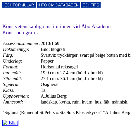
Konstvetenskapliga institutionen vid Åbo Akademi
Konst och grafik
Accessionsnummer:
2010/1:69
Dokumenttyp:
Bild; litografi
Färg:
Svartvit; tryckfärger: svart på beige botten med b
Underlag:
Papper
Format:
Horisontal rektsngel
Inre mått:
19.9 cm x 27.4 cm (höjd x bredd)
Yttre mått:
27.1 cm x 36.1 cm (höjd x bredd)
Signerat:
Osignerat
Klass:
Ta,
Upphovsman:
A.Julius Berg;
Ämnesord:
landskap, kyrka, ruin, kvarn, hus, fält, människ,
"Sigtuna (Ruiner af St.Pehrs o.St.Olofs Klosterkyrka" "A.Julius Berg